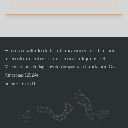
Esto es resultado de la colaboración y construcción
intercultural entre los gobiernos indígenas del
y la Fundación
Macroterritorio de Jaguares de Yuruparí
Gaia
(2024)
Amazonas
Sobre el SIGETI