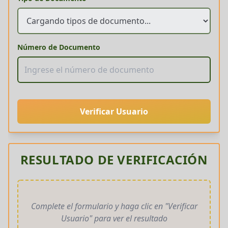
Número de Documento
Verificar Usuario
RESULTADO DE VERIFICACIÓN
Complete el formulario y haga clic en "Verificar
Usuario" para ver el resultado