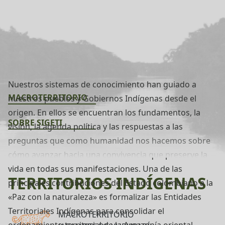
Nuestros sistemas de conocimiento han guiado a
MACROTERRITORIO
nuestros pueblos y Gobiernos Indígenas desde el
origen. En ellos se encuentran los fundamentos, la
SOBRE SIGETI
visión, la agenda política y las respuestas a las
preguntas que como humanidad nos hacemos sobre
cómo avanzar hacia una convivencia que preserve la
vida en todas sus manifestaciones. Una de las
TERRITORIOS INDÍGENAS
principales contribuciones del Estado colombiano a la
«Paz con la naturaleza» es formalizar las Entidades
Territoriales Indígenas para consolidar el
MACROTERRITORIO